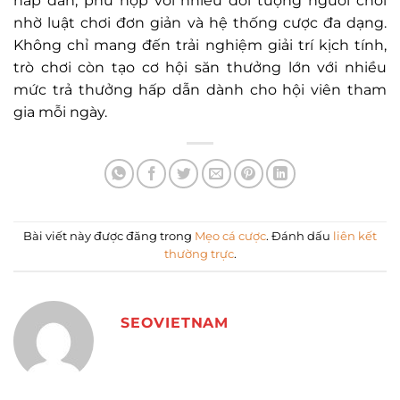
hấp dẫn, phù hợp với nhiều đối tượng người chơi
nhờ luật chơi đơn giản và hệ thống cược đa dạng.
Không chỉ mang đến trải nghiệm giải trí kịch tính,
trò chơi còn tạo cơ hội săn thưởng lớn với nhiều
mức trả thưởng hấp dẫn dành cho hội viên tham
gia mỗi ngày.
Bài viết này được đăng trong
Mẹo cá cược
. Đánh dấu
liên kết
thường trực
.
SEOVIETNAM