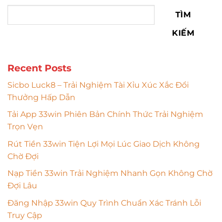
TÌM
KIẾM
Recent Posts
Sicbo Luck8 – Trải Nghiệm Tài Xỉu Xúc Xắc Đổi
Thưởng Hấp Dẫn
Tải App 33win Phiên Bản Chính Thức Trải Nghiệm
Trọn Vẹn
Rút Tiền 33win Tiện Lợi Mọi Lúc Giao Dịch Không
Chờ Đợi
Nạp Tiền 33win Trải Nghiệm Nhanh Gọn Không Chờ
Đợi Lâu
Đăng Nhập 33win Quy Trình Chuẩn Xác Tránh Lỗi
Truy Cập