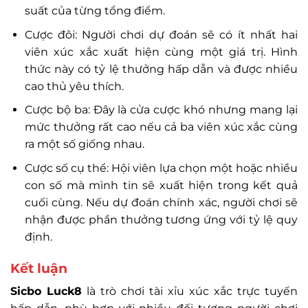
suất của từng tổng điểm.
Cược đôi: Người chơi dự đoán sẽ có ít nhất hai
viên xúc xắc xuất hiện cùng một giá trị. Hình
thức này có tỷ lệ thưởng hấp dẫn và được nhiều
cao thủ yêu thích.
Cược bộ ba: Đây là cửa cược khó nhưng mang lại
mức thưởng rất cao nếu cả ba viên xúc xắc cùng
ra một số giống nhau.
Cược số cụ thể: Hội viên lựa chọn một hoặc nhiều
con số mà mình tin sẽ xuất hiện trong kết quả
cuối cùng. Nếu dự đoán chính xác, người chơi sẽ
nhận được phần thưởng tương ứng với tỷ lệ quy
định.
Kết luận
Sicbo Luck8
là trò chơi tài xỉu xúc xắc trực tuyến