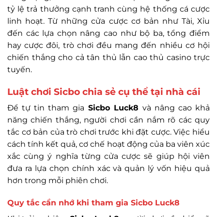
tỷ lệ trả thưởng cạnh tranh cùng hệ thống cá cược
linh hoạt. Từ những cửa cược cơ bản như Tài, Xỉu
đến các lựa chọn nâng cao như bộ ba, tổng điểm
hay cược đôi, trò chơi đều mang đến nhiều cơ hội
chiến thắng cho cả tân thủ lẫn cao thủ casino trực
tuyến.
Luật chơi Sicbo chia sẻ cụ thể tại nhà cái
Để tự tin tham gia
Sicbo Luck8
và nâng cao khả
năng chiến thắng, người chơi cần nắm rõ các quy
tắc cơ bản của trò chơi trước khi đặt cược. Việc hiểu
cách tính kết quả, cơ chế hoạt động của ba viên xúc
xắc cùng ý nghĩa từng cửa cược sẽ giúp hội viên
đưa ra lựa chọn chính xác và quản lý vốn hiệu quả
hơn trong mỗi phiên chơi.
Quy tắc cần nhớ khi tham gia Sicbo Luck8