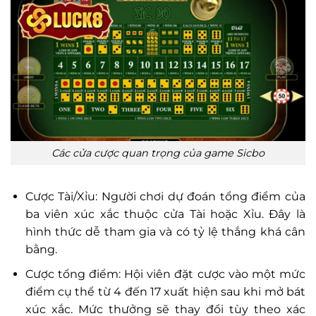
Các cửa cược quan trọng của game Sicbo
Cược Tài/Xỉu: Người chơi dự đoán tổng điểm của
ba viên xúc xắc thuộc cửa Tài hoặc Xỉu. Đây là
hình thức dễ tham gia và có tỷ lệ thắng khá cân
bằng.
Cược tổng điểm: Hội viên đặt cược vào một mức
điểm cụ thể từ 4 đến 17 xuất hiện sau khi mở bát
xúc xắc. Mức thưởng sẽ thay đổi tùy theo xác