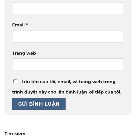
Email
*
Trang web
Lưu tên của tôi, email, và trang web trong
trình duyệt này cho lần bình luận kế tiếp của tôi.
Tìm kiếm