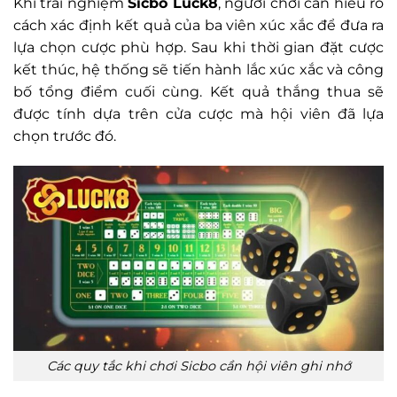
Khi trải nghiệm
Sicbo Luck8
, người chơi cần hiểu rõ
cách xác định kết quả của ba viên xúc xắc để đưa ra
lựa chọn cược phù hợp. Sau khi thời gian đặt cược
kết thúc, hệ thống sẽ tiến hành lắc xúc xắc và công
bố tổng điểm cuối cùng. Kết quả thắng thua sẽ
được tính dựa trên cửa cược mà hội viên đã lựa
chọn trước đó.
Các quy tắc khi chơi Sicbo cần hội viên ghi nhớ