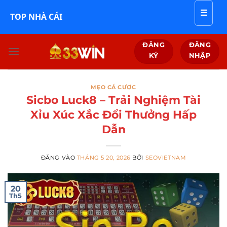
☰
TOP NHÀ CÁI
Bỏ
ĐĂNG
ĐĂNG
qua
KÝ
NHẬP
nội
dung
MẸO CÁ CƯỢC
Sicbo Luck8 – Trải Nghiệm Tài
Xỉu Xúc Xắc Đổi Thưởng Hấp
Dẫn
ĐĂNG VÀO
THÁNG 5 20, 2026
BỞI
SEOVIETNAM
20
Th5