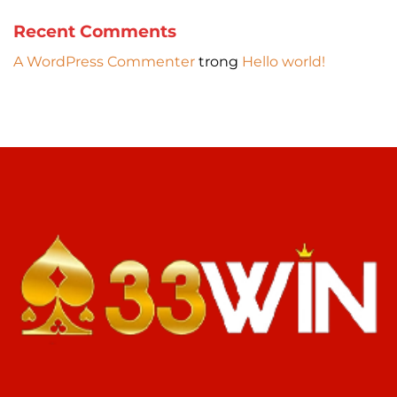
Recent Comments
A WordPress Commenter
trong
Hello world!