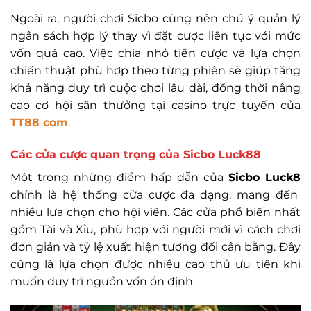
Ngoài ra, người chơi Sicbo cũng nên chú ý quản lý
ngân sách hợp lý thay vì đặt cược liên tục với mức
vốn quá cao. Việc chia nhỏ tiền cược và lựa chọn
chiến thuật phù hợp theo từng phiên sẽ giúp tăng
khả năng duy trì cuộc chơi lâu dài, đồng thời nâng
cao cơ hội săn thưởng tại casino trực tuyến của
TT88 com
.
Các cửa cược quan trọng của Sicbo Luck88
Một trong những điểm hấp dẫn của
Sicbo Luck8
chính là hệ thống cửa cược đa dạng, mang đến
nhiều lựa chọn cho hội viên. Các cửa phổ biến nhất
gồm Tài và Xỉu, phù hợp với người mới vì cách chơi
đơn giản và tỷ lệ xuất hiện tương đối cân bằng. Đây
cũng là lựa chọn được nhiều cao thủ ưu tiên khi
muốn duy trì nguồn vốn ổn định.