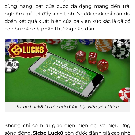
cùng hàng loạt cửa cược đa dạng mang đến trải
nghiệm giải trí đầy kịch tính. Người chơi chỉ cần dự
đoán kết quả xuất hiện của ba viên xúc xắc là đã có
cơ hội nhận về phần thưởng hấp dẫn.
Sicbo Luck8 là trò chơi được hội viên yêu thích
Không chỉ sở hữu giao diện hiện đại và hiệu ứng
sống động,
Sicbo Luck8
còn được đánh giá cao nhờ